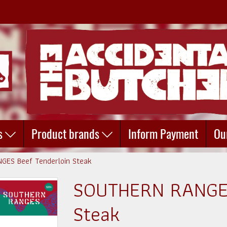
s
Product brands
Inform Payment
Ou
ES Beef Tenderloin Steak
SOUTHERN RANGES
Steak