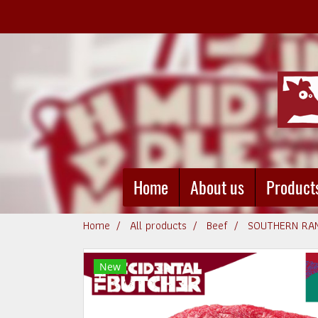
Home
About us
Product
Home
All products
Beef
SOUTHERN RANG
New