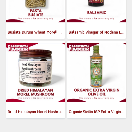
Busiate Durum Wheat Morelli 500g
Balsamic Vinegar of Modena I.G.P. Nero I Solai ขนาด250ml
Dried Himalayan Morel Mushrooms 50g
Organic Sicilia IGP Extra Virgin Olive Oil 500ml