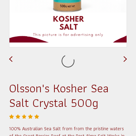
Olsson's Kosher Sea
Salt Crystal 500g
100% Australian Sea Salt from from the pristine waters
of the Great Barrier Reef at the Port Alma Salt Works in