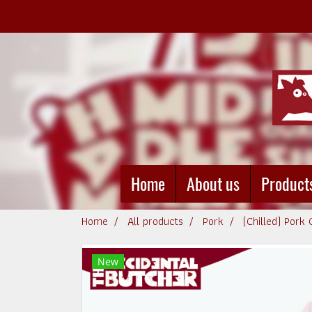
Home
About us
Product
Home
All products
Pork
(Chilled) Pork
New