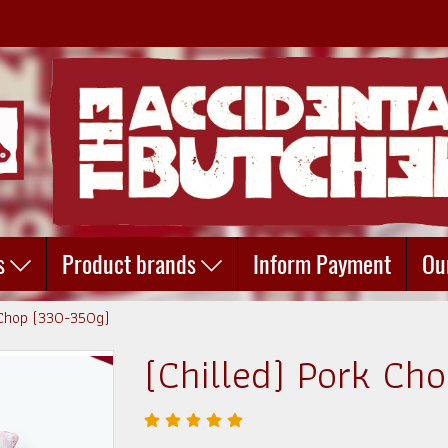
s
Product brands
Inform Payment
Ou
 Chop (330-350g)
(Chilled) Pork Ch