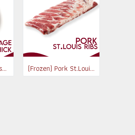
(Frozen) Italian Sausage Classic (Thick) (550-650g)
(Frozen) Pork St.Louis Ribs 800-900g