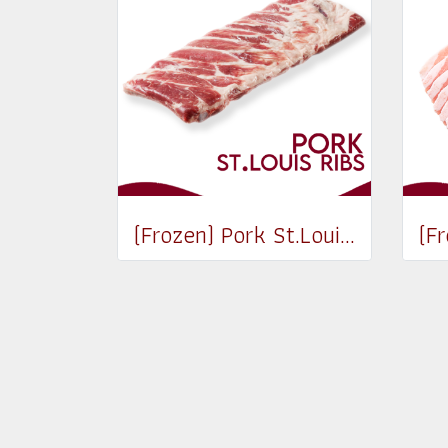
(Frozen) Pork St.Louis Ribs 800-900g