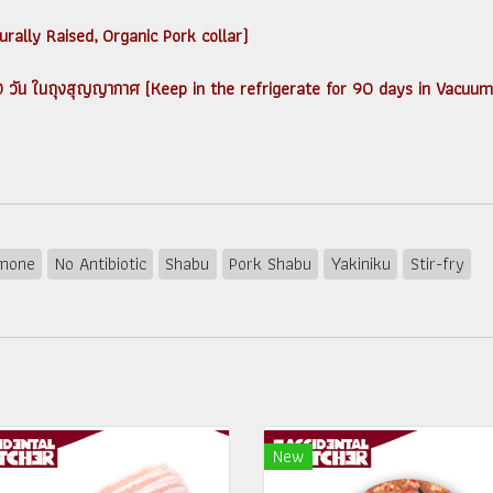
aturally Raised, Organic Pork collar)
ได้ 90 วัน ในถุงสุญญากาศ (Keep in the refrigerate for 90 days in Vacuu
mone
No Antibiotic
Shabu
Pork Shabu
Yakiniku
Stir-fry
New