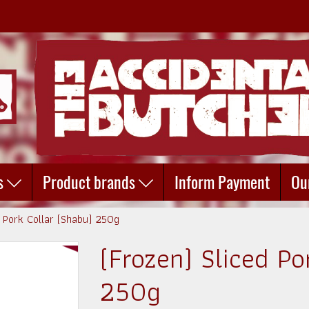
s
Product brands
Inform Payment
Ou
d Pork Collar (Shabu) 250g
(Frozen) Sliced Po
250g