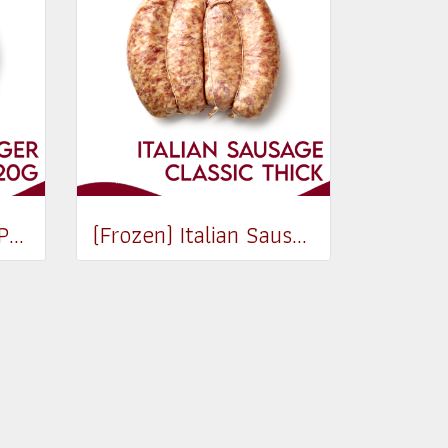
(Frozen) Pork Larb Pattie 120g
(Frozen) Italian Sausage Classic (Thick) (550-650g)