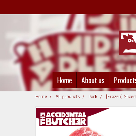
Home
About us
Product
Home
All products
Pork
(Frozen) Slice