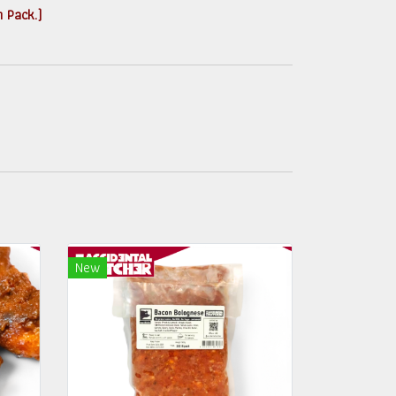
m Pack.)
New