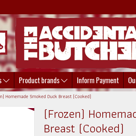
s
Product brands
Inform Payment
Ou
en) Homemade Smoked Duck Breast (Cooked)
(Frozen) Homema
Breast (Cooked)