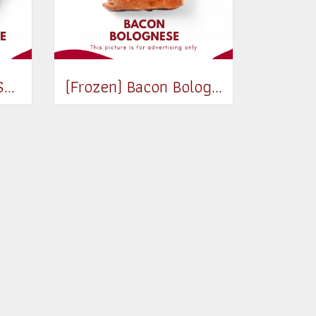
(Frozen) BBQ Pork Soft bone 370-400g
(Frozen) Bacon Bolognese 500g