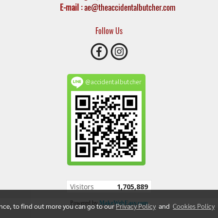
E-mail :
ae@theaccidentalbutcher.com
Follow Us
@accidentalbutcher
Today's visitor
133
Powered by
MakeWebEasy.com
ence, to find out more you can go to our
Privacy Policy
and
Cookies Policy