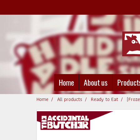
Home
About us
Product
Home
All products
Ready to Eat
(Froz