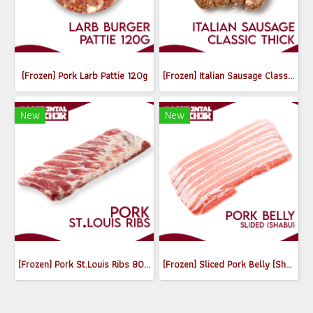
(Frozen) Pork Larb Pattie 120g
(Frozen) Italian Sausage Classic (Thick) (550-650g)
New
New
(Frozen) Pork St.Louis Ribs 800-900g
(Frozen) Sliced Pork Belly (Shabu) 250g