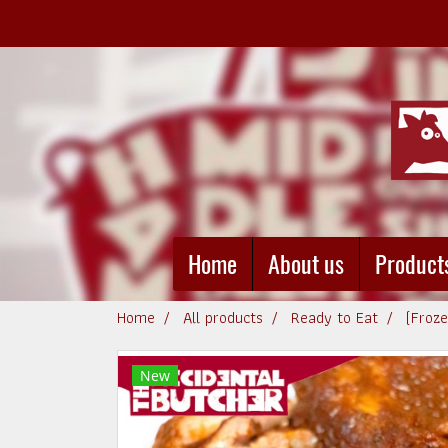
Home
About us
Product
Home
All products
Ready to Eat
(Froz
New