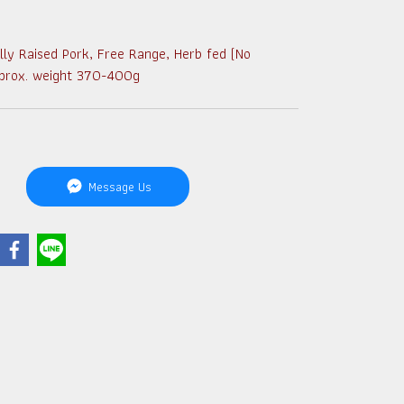
y Raised Pork, Free Range, Herb fed (No
pprox. weight 370-400g
Message Us