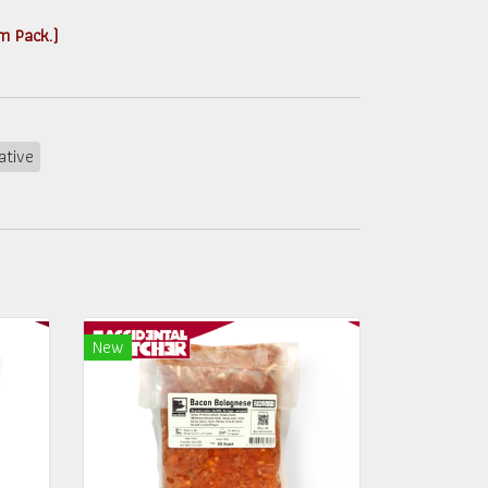
um Pack.)
ative
New