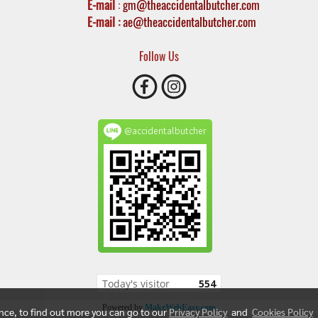
E-mail
:
gm@theaccidentalbutcher.com
E-mail :
ae@theaccidentalbutcher.com
Follow Us
@accidentalbutcher
Today's visitor
554
Powered by
MakeWebEasy.com
ence, to find out more you can go to our
Privacy Policy
and
Cookies Policy