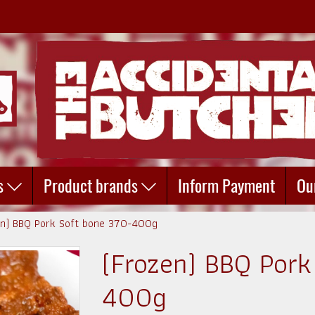
s
Product brands
Inform Payment
Ou
en) BBQ Pork Soft bone 370-400g
(Frozen) BBQ Pork
400g