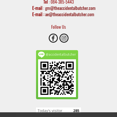
Tel
: 084-385-5443
E-mail
:
gm@theaccidentalbutcher.com
E-mail :
ae@theaccidentalbutcher.com
Follow Us
@accidentalbutcher
Today's visitor
285