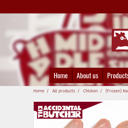
Home
About us
Product
Home
All products
Chicken
(Frozen) N