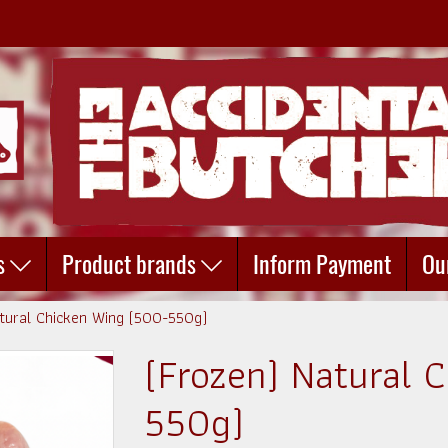
s
Product brands
Inform Payment
Ou
atural Chicken Wing (500-550g)
(Frozen) Natural 
550g)