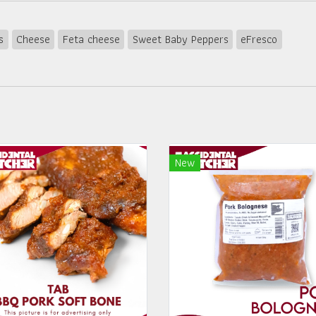
s
Cheese
Feta cheese
Sweet Baby Peppers
eFresco
New