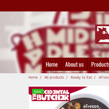
Home
About us
Product
Home
All products
Ready to Eat
eFres
New