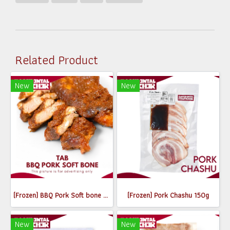
Related Product
New
New
(Frozen) BBQ Pork Soft bone 370-400g
(Frozen) Pork Chashu 150g
New
New