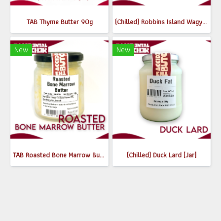
TAB Thyme Butter 90g
(Chilled) Robbins Island Wagyu beef Tallow 300g
New
New
TAB Roasted Bone Marrow Butter 160g
(Chilled) Duck Lard [Jar]