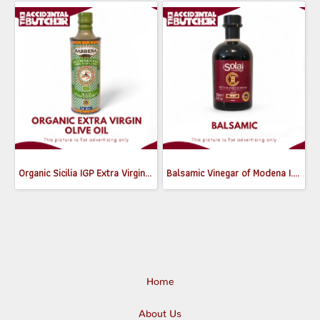
Organic Sicilia IGP Extra Virgin Olive Oil 500ml
Balsamic Vinegar of Modena I.G.P. Nero I Solai ขนาด250ml
Home
About Us