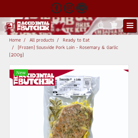
Home
All products
Ready to Eat
(Frozen) Sousvide Pork Loin - Rosemary & Garlic
(200g)
New