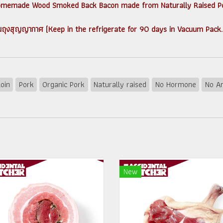
ศษ (Homemade Wood Smoked Back Bacon made from Naturally Raised Po
 วัน ในถุงสุญญากาศ (Keep in the refrigerate for 90 days in Vacuum Pack.
loin
Pork
Organic Pork
Naturally raised
No Hormone
No An
New