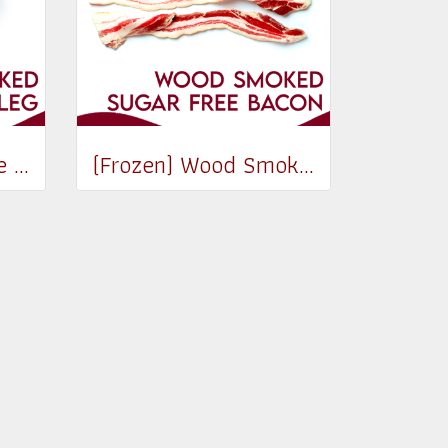
(Frozen) Homemade Smoked Duck Leg (220-250g)
(Frozen) Wood Smoked Sugar Free Bacon 200g