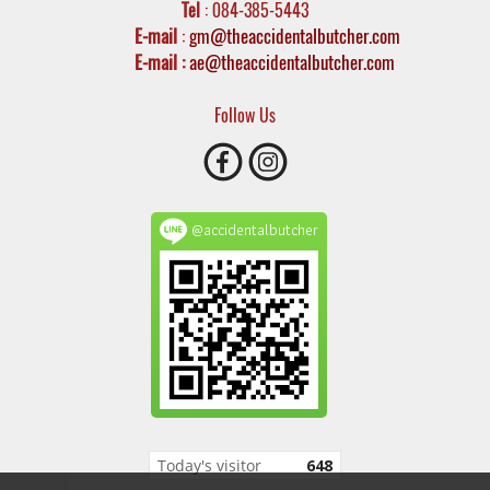
Tel
: 084-385-5443
E-mail
:
gm@theaccidentalbutcher.com
E-mail :
ae@theaccidentalbutcher.com
Follow Us
@accidentalbutcher
Today's visitor
648