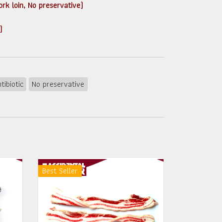
rk loin, No preservative)
)
tibiotic
No preservative
Best Seller