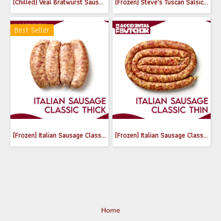
(Chilled) Veal Bratwurst Sausages (Cooked) (180-200g)
(Frozen) Steve's Tuscan Salsiccia sausage (Thick) 520g
Best Seller
(Frozen) Italian Sausage Classic (Thick) (550-650g)
(Frozen) Italian Sausage Classic (Thin) (250g, 500-600g / pack)
Home