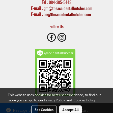
Tel
: 084-385-5443
E-mail
:
gm@theaccidentalbutcher.com
E-mail :
ae@theaccidentalbutcher.com
Follow Us
@accidentalbutcher
This website uses cookies for best user experience, to find out
more you can go to our
Privacy Policy
and
Cookies Policy
Today's visitor
153
Message Us
Set Cookies
Accept All
Add to Cart