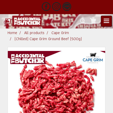
Home
All products
Cape Grim
(Chilled) Cape Grim Ground Beef (500g)