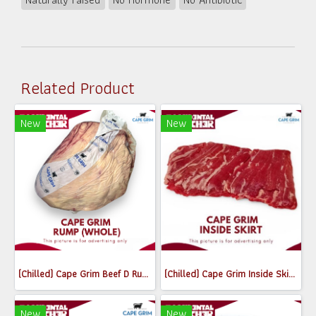
Related Product
New
New
(Chilled) Cape Grim Beef D Rump (Whole) MB2-3
(Chilled) Cape Grim Inside Skirt Steak (เนื้อพื้นท้องด้านใน) (300-350g)
New
New