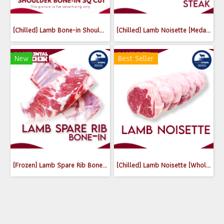
(Chilled) Lamb Bone-in Shoulder SQ Whole (2.8-3.1 kg)
(Chilled) Lamb Noisette [Medallions] (180-200g)
New
Best Seller
(Frozen) Lamb Spare Rib Bone-in (800-850g)
(Chilled) Lamb Noisette [Whole] (500-600g)