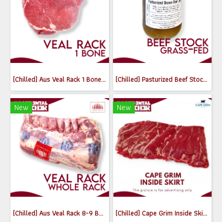
(Chilled) Aus Veal Rack 1 Bone (300-350 g.)
(Chilled) Pasturized Beef Stock (300ml) (Jar)
New
New
(Chilled) Aus Veal Rack 8-9 Bone (2.8-3 kg)
(Chilled) Cape Grim Inside Skirt Steak (เนื้อพื้นท้องด้านใน) (300-350g)