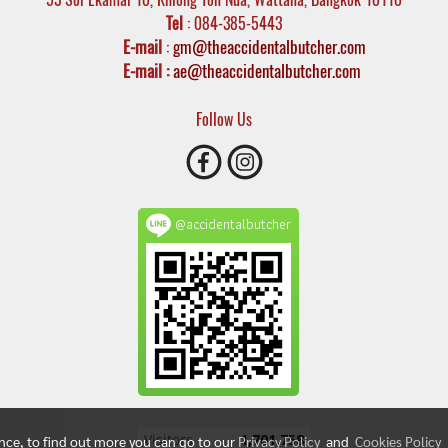
Tel
: 084-385-5443
E-mail
:
gm@theaccidentalbutcher.com
E-mail :
ae@theaccidentalbutcher.com
Follow Us
@accidentalbutcher
Today's visitor
1,098
ence, to find out more you can go to our
Privacy Policy
and
Cookies Policy