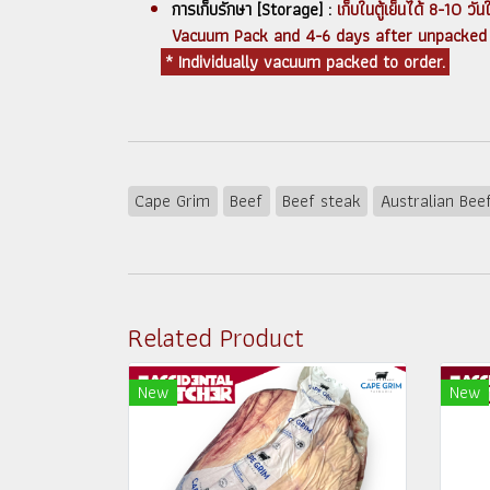
การเก็บรักษา [Storage] :
เก็บในตู้เย็นได้ 8-10 ว
Vacuum Pack and 4-6 days after unpacked an
* Individually vacuum packed to order.
Cape Grim
Beef
Beef steak
Australian Bee
Related Product
New
New