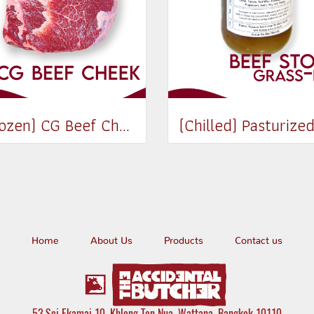
(Frozen) CG Beef Cheek (300-350g)
Home
About Us
Products
Contact us
53 Soi Ekamai 10, Khlong Ton Nua, Wattana, Bangkok 10110