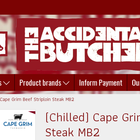
s
Product brands
Inform Payment
Ou
) Cape Grim Beef Striploin Steak MB2
(Chilled) Cape Gri
Steak MB2