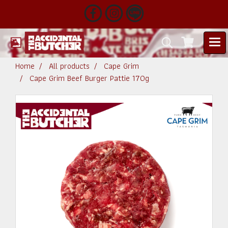
Home
All products
Cape Grim
Cape Grim Beef Burger Pattie 170g