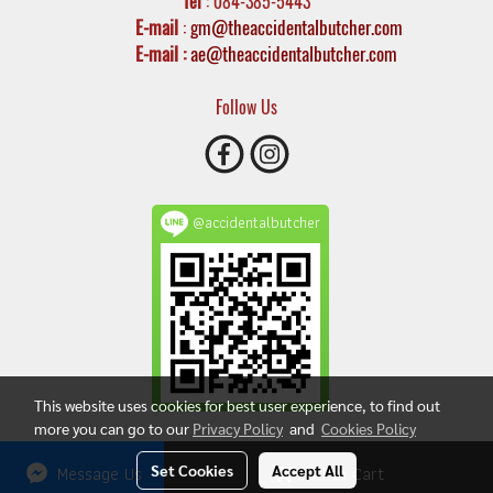
Tel
: 084-385-5443
E-mail
:
gm@theaccidentalbutcher.com
E-mail :
ae@theaccidentalbutcher.com
Follow Us
@accidentalbutcher
This website uses cookies for best user experience, to find out
more you can go to our
Privacy Policy
and
Cookies Policy
Today's visitor
623
Message Us
Set Cookies
Accept All
Add to Cart