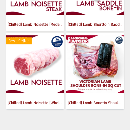
(Chilled) Lamb Noisette [Medallions] (180-200g)
(Chilled) Lamb Shortloin Saddle Bone-in (Whole) (1.6-1.8 kg)
Best Seller
(Chilled) Lamb Noisette [Whole] (500-600g)
(Chilled) Lamb Bone-in Shoulder SQ Whole (2.8-3.1 kg)