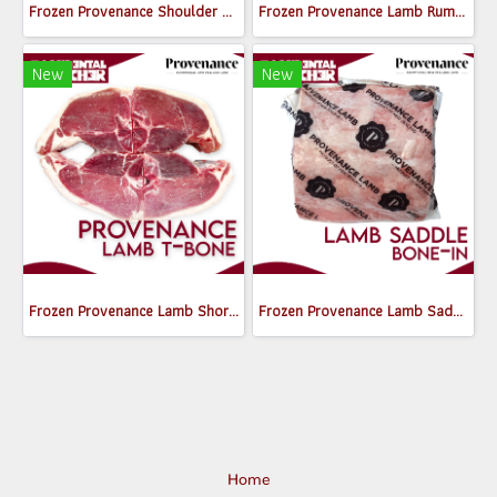
Frozen Provenance Shoulder Boneless (2pcs/pack) (1.2-1.4 kg)
Frozen Provenance Lamb Rump Boneless (4pcs/pack) (1.3-1.7 kg)
New
New
Frozen Provenance Lamb Shortloin (T-Bone) (1 inch thickness ; 4 pcs/pack)
Frozen Provenance Lamb Saddle Bone-in (Whole) (1-1.2kg)
Home