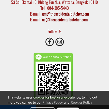
53 Soi Ekamai 10, Khlong Ton Nua, Wattana, Bangkok 10110
Tel
: 084-385-5443
E-mail
:
gm@theaccidentalbutcher.com
E-mail :
ae@theaccidentalbutcher.com
Follow Us
@accidentalbutcher
This website uses cookies for best user experience, to find out
more you can go to our
Privacy Policy
and
Cookies Policy