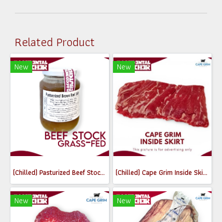
Related Product
New
New
(Chilled) Pasturized Beef Stock (300ml) (Jar)
(Chilled) Cape Grim Inside Skirt Steak (เนื้อพื้นท้องด้านใน) (300-350g)
New
New