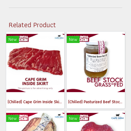
Related Product
New
New
(Chilled) Cape Grim Inside Skirt Steak (เนื้อพื้นท้องด้านใน) (300-350g)
(Chilled) Pasturized Beef Stock (300ml) (Jar)
New
New