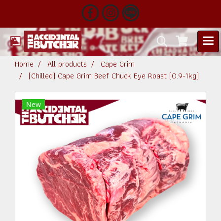
Home
All products
Cape Grim
(Chilled) Cape Grim Beef Chuck Eye Roast (0.9-1kg)
New