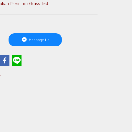
lian Premium Grass fed
Message Us
f