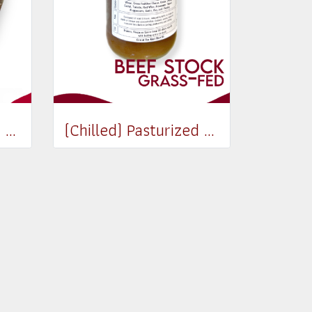
(Chilled) Cape Grim Beef D Rump (Whole) MB2-3
(Chilled) Pasturized Beef Stock (300ml) (Jar)