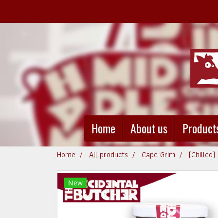
Home
About us
Product
Home
All products
Cape Grim
(Chilled
New