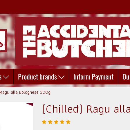
s
Product brands
Inform Payment
Ou
) Ragu alla Bolognese 300g
(Chilled) Ragu al