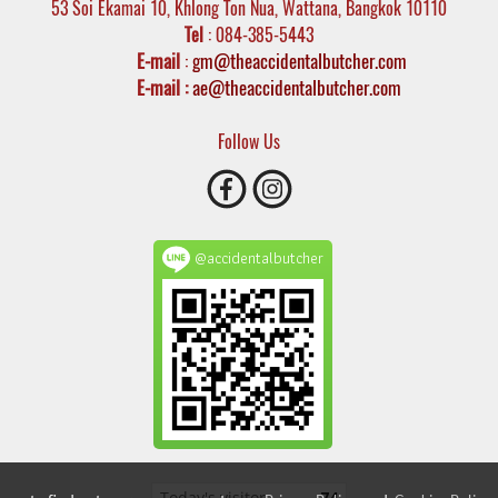
53 Soi Ekamai 10, Khlong Ton Nua, Wattana, Bangkok 10110
Tel
: 084-385-5443
E-mail
:
gm@theaccidentalbutcher.com
E-mail :
ae@theaccidentalbutcher.com
Follow Us
@accidentalbutcher
Online
55