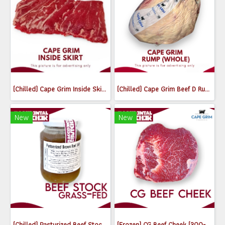
(Chilled) Cape Grim Inside Skirt Steak (เนื้อพื้นท้องด้านใน) (300-350g)
(Chilled) Cape Grim Beef D Rump (Whole) MB2-3
New
New
(Chilled) Pasturized Beef Stock (300ml) (Jar)
(Frozen) CG Beef Cheek (300-350g)