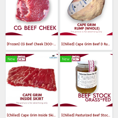
(Frozen) CG Beef Cheek (300-350g)
(Chilled) Cape Grim Beef D Rump (Whole) MB2-3
New
New
(Chilled) Cape Grim Inside Skirt Steak (เนื้อพื้นท้องด้านใน) (300-350g)
(Chilled) Pasturized Beef Stock (300ml) (Jar)