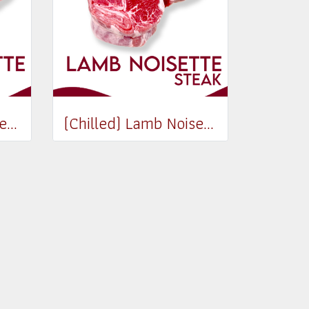
(Chilled) Lamb Noisette [Whole] (500-600g)
(Chilled) Lamb Noisette [Medallions] (180-200g)