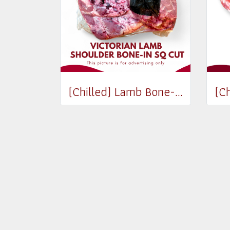
(Chilled) Lamb Bone-in Shoulder SQ Whole (2.8-3.1 kg)