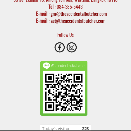
Tel
: 084-385-5443
E-mail
:
gm@theaccidentalbutcher.com
E-mail :
ae@theaccidentalbutcher.com
Follow Us
@accidentalbutcher
Today's visitor
223