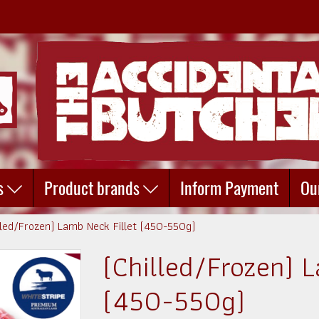
s
Product brands
Inform Payment
Ou
lled/Frozen) Lamb Neck Fillet (450-550g)
(Chilled/Frozen) 
(450-550g)