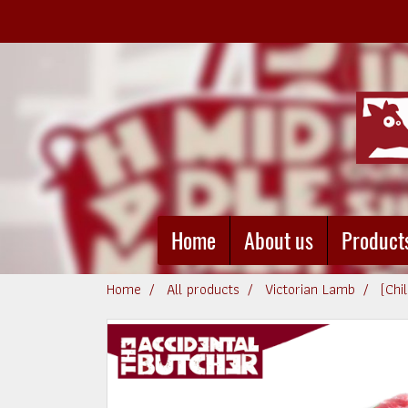
Home
About us
Product
Home
All products
Victorian Lamb
(Chi