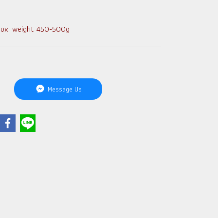
rox. weight 450-500g
Message Us