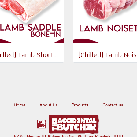
(Chilled) Lamb Shortloin Saddle Bone-in (Whole) (1.6-1.8 kg)
Home
About Us
Products
Contact us
53 Soi Ekamai 10, Khlong Ton Nua, Wattana, Bangkok 10110