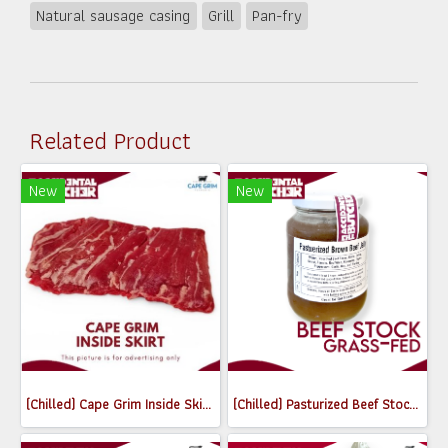
Natural sausage casing
Grill
Pan-fry
Related Product
New
New
(Chilled) Cape Grim Inside Skirt Steak (เนื้อพื้นท้องด้านใน) (300-350g)
(Chilled) Pasturized Beef Stock (300ml) (Jar)