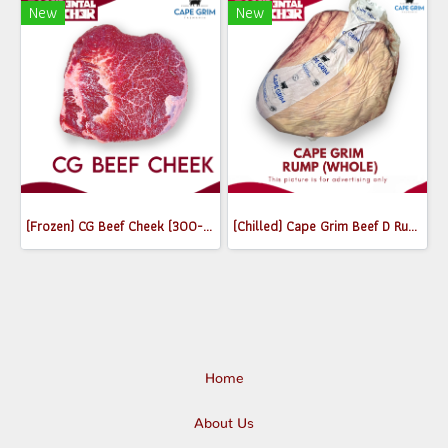
New
New
(Frozen) CG Beef Cheek (300-350g)
(Chilled) Cape Grim Beef D Rump (Whole) MB2-3
Home
About Us