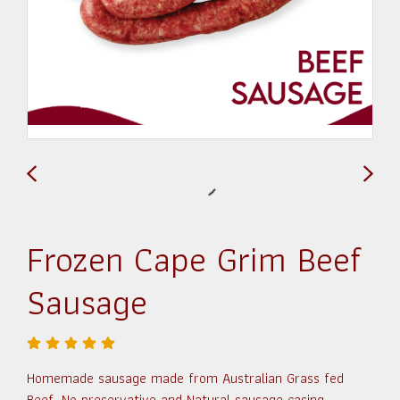
Frozen Cape Grim Beef
Sausage
Homemade sausage made from Australian Grass fed
Beef, No preservative and Natural sausage casing