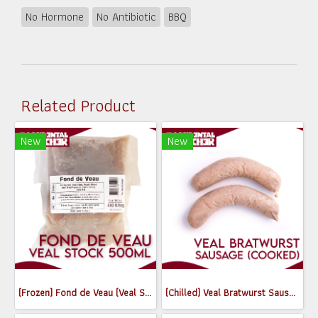
No Hormone
No Antibiotic
BBQ
Related Product
New
New
(Frozen) Fond de Veau (Veal Stock) 500g
(Chilled) Veal Bratwurst Sausages (Cooked) (180-200g)