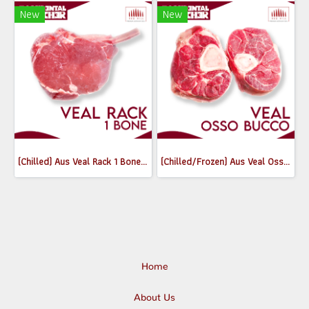
New
New
(Chilled) Aus Veal Rack 1 Bone (300-350 g.)
(Chilled/Frozen) Aus Veal Osso Buco (470-500g)
Home
About Us