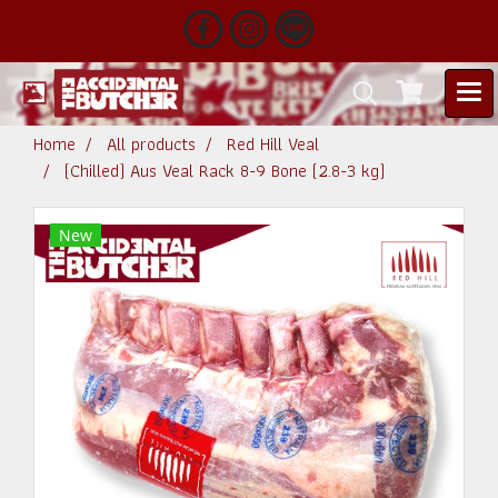
Home
All products
Red Hill Veal
(Chilled) Aus Veal Rack 8-9 Bone (2.8-3 kg)
New