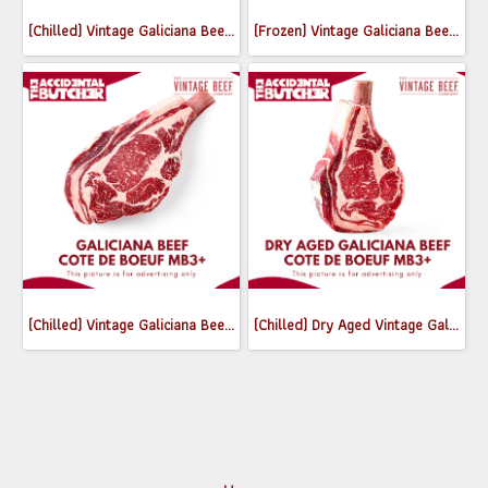
(Chilled) Vintage Galiciana Beef Striploin Steak MB3+
(Frozen) Vintage Galiciana Beef Short Ribs MB3+ Slice (1 cm) 350-380g
(Chilled) Vintage Galiciana Beef Cote de Boeuf MB3+ (0.8-0.9 kg)
(Chilled) Dry Aged Vintage Galiciana Beef Cote de Boeuf MB3+ (800-900g)