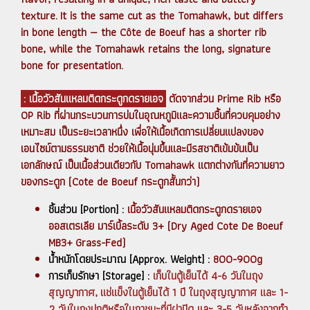
texture. It is the same cut as the Tomahawk, but differs
in bone length — the Côte de Boeuf has a shorter rib
bone, while the Tomahawk retains the long, signature
bone for presentation.
: เนื้อวัวสันแหลมติดกระดูกดรายเอจ
ตัดจากส่วน Prime Rib หรือ
OP Rib ที่ผ่านกระบวนการบ่มในอุณหภูมิและความชื้นที่ควบคุมอย่าง
เหมาะสม เป็นระยะเวลาหนึ่ง เพื่อให้เนื้อเกิดการเปลี่ยนแปลงของ
เอนไซม์ตามธรรมชาติ ช่วยให้เนื้อนุ่มขึ้นและมีรสชาติเข้มข้นเป็น
เอกลักษณ์ เป็นเนื้อส่วนเดียวกับ Tomahawk แตกต่างกันที่ความยาว
ของกระดูก (Cote de Boeuf กระดูกสั้นกว่า)
ชิ้นส่วน [Portion] :
เนื้อวัวสันแหลมติดกระดูกดรายเอจ
ออสเตรเลีย มาร์เบิ้ลระดับ 3+ (Dry Aged Cote De Boeuf
MB3+ Grass-Fed)
น้ำหนักโดยประมาณ [Approx. Weight] :
800-900g
การเก็บรักษา [Storage] :
เก็บในตู้เย็นได้ 4-6 วันในถุง
สุญญากาศ, แช่แข็งในตู้เย็นได้ 1 ปี ในถุงสุญญากาศ และ 1-
2 วันในถุงปกติหรือในภาชนะที่มีฝาปิด และ 3-5 วันหลังจากทำ