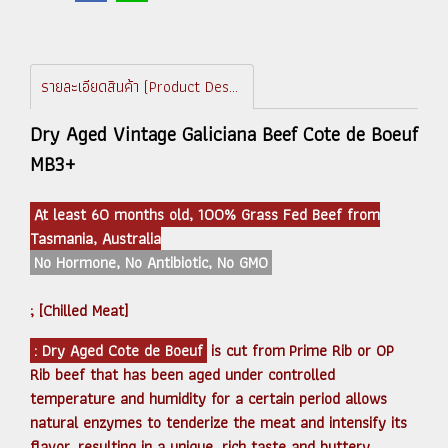
รายละเอียดสินค้า (Product Description)
Dry Aged Vintage Galiciana Beef Cote de Boeuf
MB3+
At least 60 months old, 100% Grass Fed Beef from
Tasmania, Australia
No Hormone, No Antibiotic, No GMO
; [Chilled Meat]
: Dry Aged Cote de Boeuf
is cut from Prime Rib or OP
Rib beef that has been aged under controlled
temperature and humidity for a certain period allows
natural enzymes to tenderize the meat and intensify its
flavor, resulting in a unique, rich taste and buttery