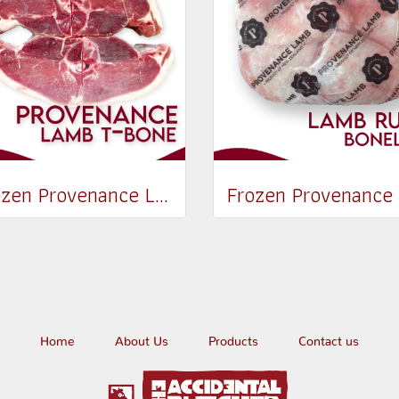
Frozen Provenance Lamb Shortloin (T-Bone) (1 inch thickness ; 4 pcs/pack)
Home
About Us
Products
Contact us