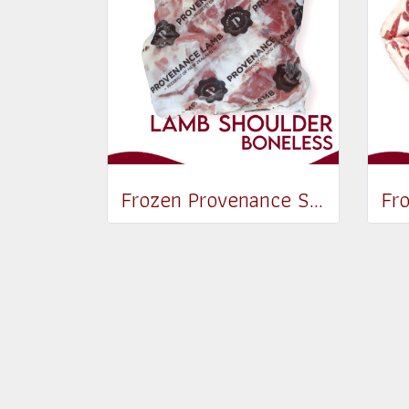
Frozen Provenance Shoulder Boneless (2pcs/pack) (1.2-1.4 kg)