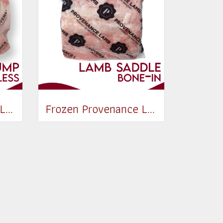
Frozen Provenance Lamb Rump Boneless (4pcs/pack) (1.3-1.7 kg)
Frozen Provenance Lamb Saddle Bone-in (Whole) (1-1.2kg)