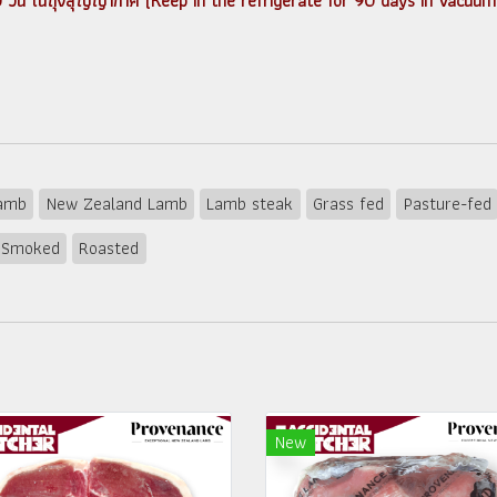
ด้ 90 วัน ในถุงสุญญากาศ (Keep in the refrigerate for 90 days in Vacuum
Lamb
New Zealand Lamb
Lamb steak
Grass fed
Pasture-fed
Smoked
Roasted
New